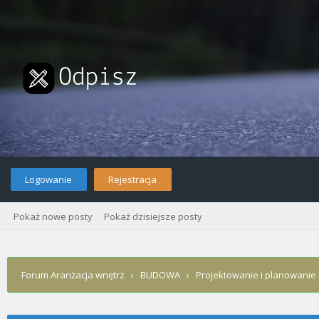
Logowanie
Rejestracja
Pokaż nowe posty
Pokaż dzisiejsze posty
Forum Aranżacja wnętrz
›
BUDOWA
›
Projektowanie i planowani