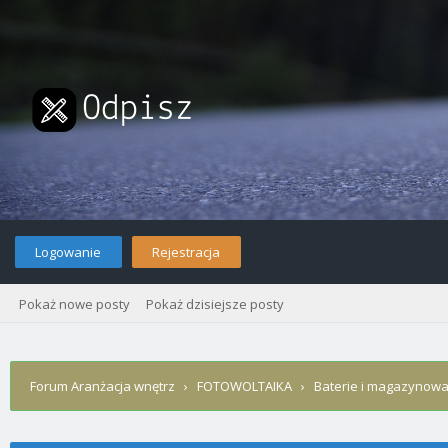
Logowanie
Rejestracja
Pokaż nowe posty
Pokaż dzisiejsze posty
Forum Aranżacja wnętrz
›
FOTOWOLTAIKA
›
Baterie i magazynowa