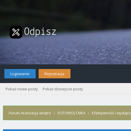
Logowanie
Rejestracja
Pokaż nowe posty
Pokaż dzisiejsze posty
Forum Aranżacja wnętrz
›
FOTOWOLTAIKA
›
Efektywność i wydajnoś