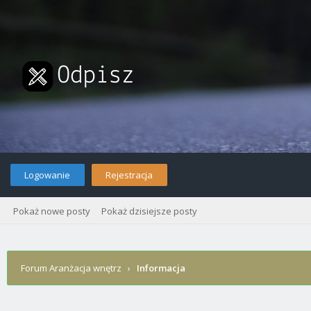
Logowanie
Rejestracja
Pokaż nowe posty
Pokaż dzisiejsze posty
Forum Aranżacja wnętrz
›
Informacja